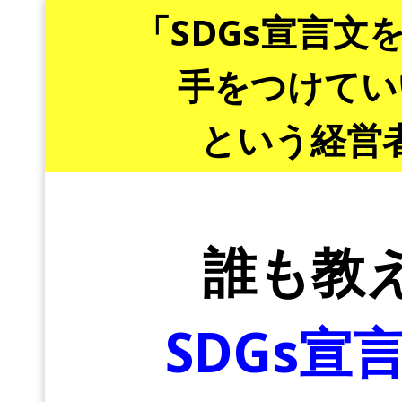
「SDGs宣言
手をつけてい
という経営
誰も教
SDGs宣