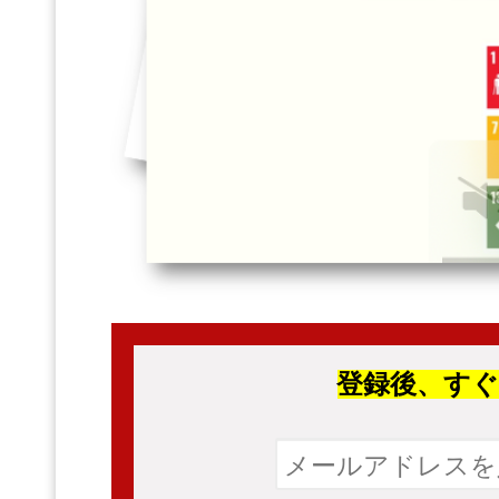
登録後、
す