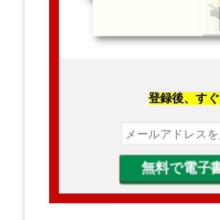
登録後、
す