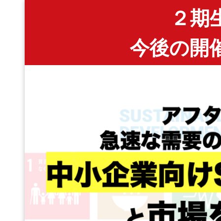
２期
今後の開