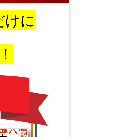
だけに
！