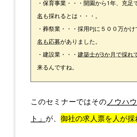
・保育事業・・・開園から1年、充足
名
も採れるとは・・・。
・葬祭業・・・採用PJに５００万か
名も応募
がありました。
・建設業・・・
建築士が
3
か月で採れ
来るんですね。
このセミナーではその
ノウハウ
ト」
が
、
御社の求人票を人が採