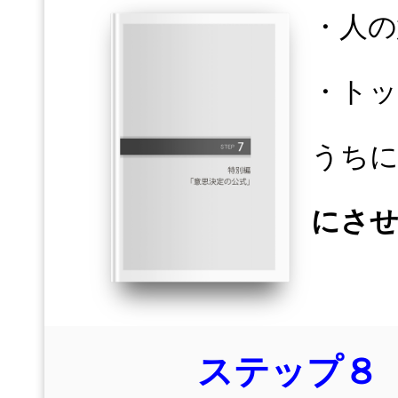
・人の
・ト
うち
にさせ
ステップ８