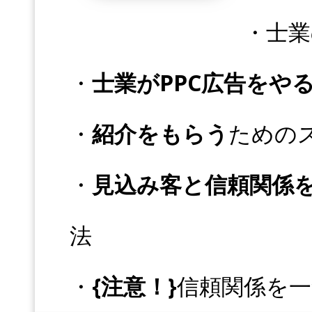
・士業
・
士業がPPC広告をや
・
紹介をもらう
ための
・
見込み客と信頼関係
法
・
{注意！}
信頼関係を