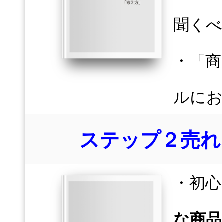
聞くべ
・「商
ルに
ステップ２売れ
・初心
な商品