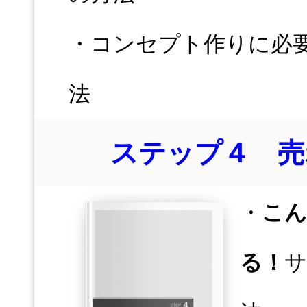
・コンセプト作りに必
法
ステップ４ 売
・
こん
る！
サ