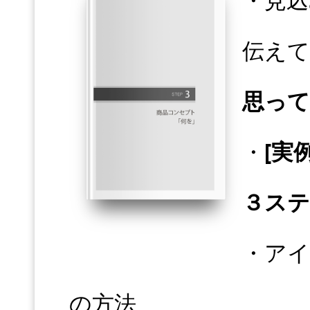
伝えて
思っ
・
[実
３ス
・ア
の方法