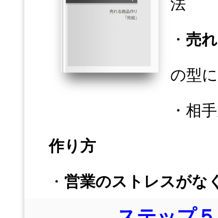
法
・
売れ
の型に
・相手
作り方
・
営業のストレスがな
ステップ５