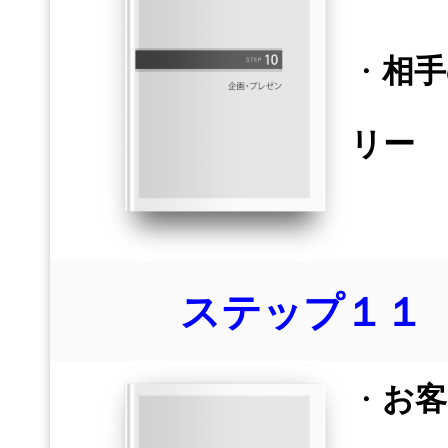
・
相手
リー
ステップ１１
・
お客