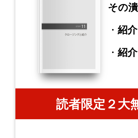
その潰
・
紹介
・
紹介
読者限定２大