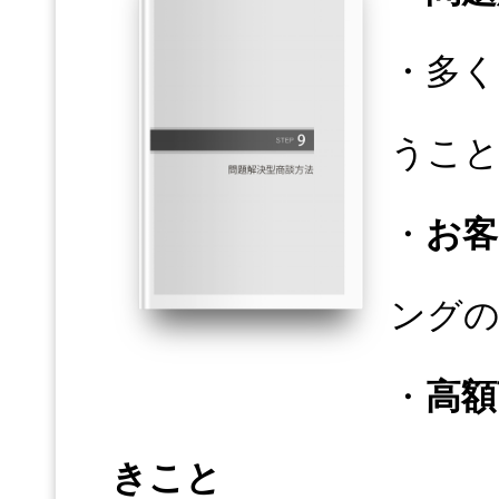
・多く
うこ
・
お客
ング
・
高額
きこと