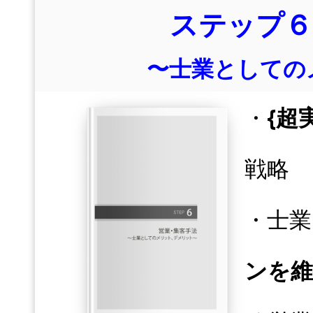
ステップ６
〜士業としての
・
{超
戦略
・士業
ンを