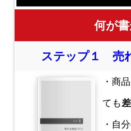
何が書
ステップ１ 売
・商
ても
・自分