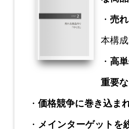
・
売れ
本構成
・
高単
重要な
・
価格競争に巻き込ま
・
メインターゲットを