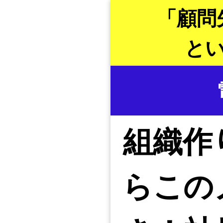
「顧問
と
組織作
らこの