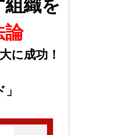
す組織を
法論
大に成功！
ド」