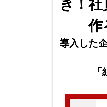
き！社
作
導入した
「