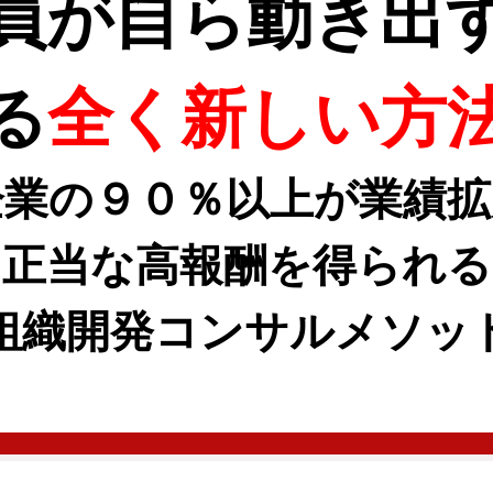
員が自ら動き出
る
全く新しい方
企業の９０％以上が業績拡
正当な高報酬を得られる
組織開発コンサルメソッ