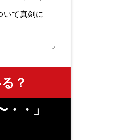
ついて真剣に
いる？
〜・・」