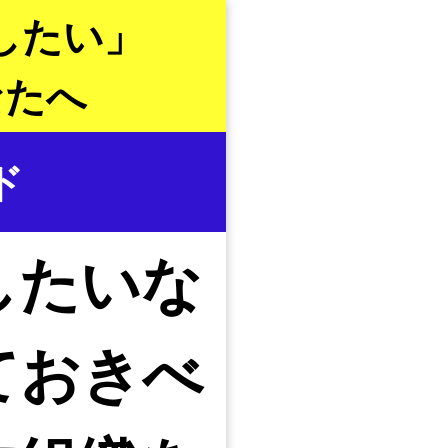
したい」
なたへ
ド
したいな
ておきべ