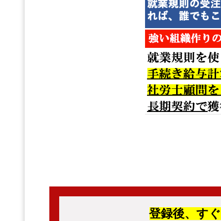
登録後、
す