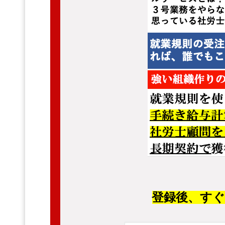
登録後、
す