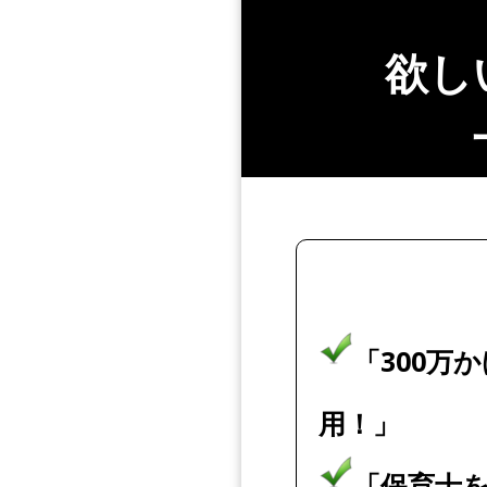
欲し
「300万
用！」
「保育士