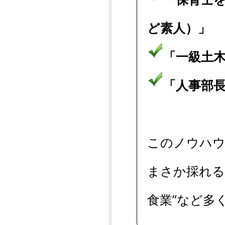
ど素人）」
「一級土
「人事部
このノウハウ
まさか採れる
食業”など多