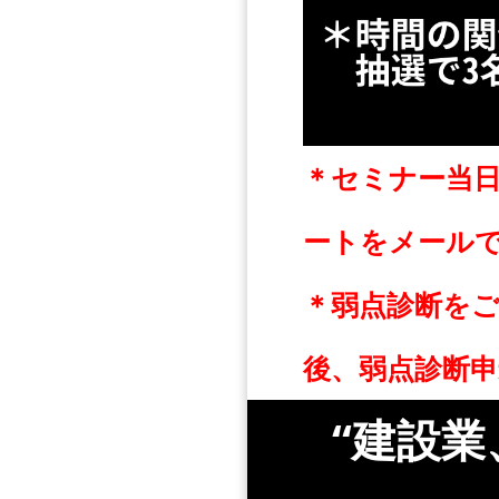
＊セミナー当
ートをメール
＊弱点診断を
後、弱点診断
“建設