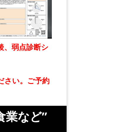
後、弱点診断シ
ださい。ご予約
食業など”