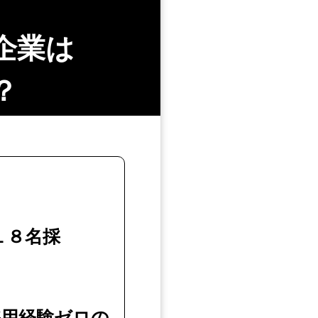
企業は
？
１８名採
採用経験ゼロの