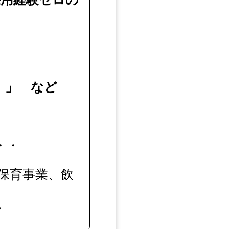
！」 など
・・
保育事業、飲
。